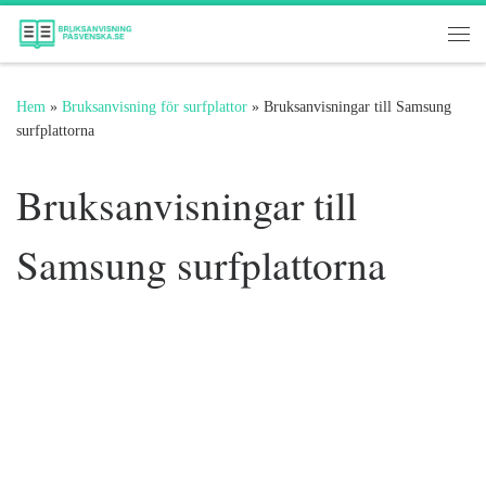
Hoppa till innehåll
Me
Hem
»
Bruksanvisning för surfplattor
»
Bruksanvisningar till Samsung
surfplattorna
Bruksanvisningar till
Samsung surfplattorna