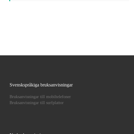
Svenskspråkiga bruksanvisningar
Bruksanvisningar till mobiltelefoner
Bruksanvisningar till surfplattor