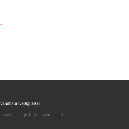
vändbara webbplatser
ksanvisningar på finska - kayttoohje.fi