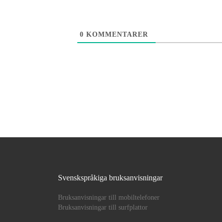
0
KOMMENTARER
Svenskspråkiga bruksanvisningar
Bruksanvisningar till mobiltelefoner
Bruksanvisningar till surfplattor