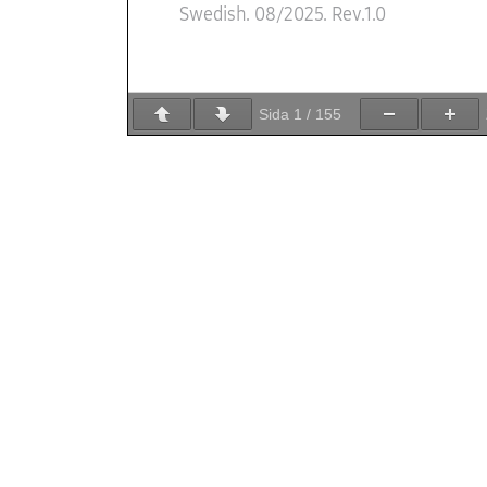
Sida
1
/
155