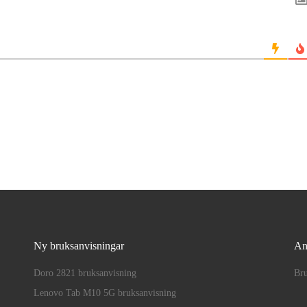
Ny bruksanvisningar
An
Doro 2821 bruksanvisning
Bru
Lenovo Tab M10 5G bruksanvisning