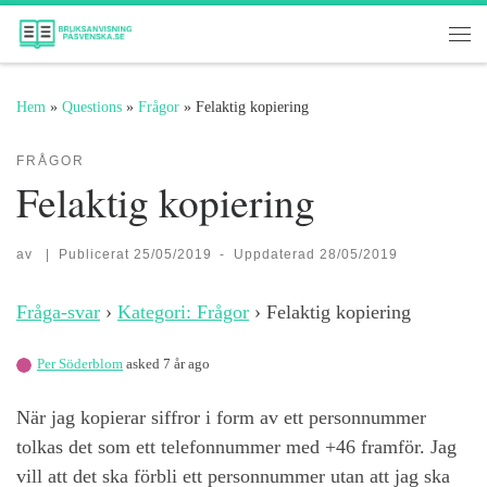
Hoppa till innehåll
Me
Hem
»
Questions
»
Frågor
»
Felaktig kopiering
FRÅGOR
Felaktig kopiering
av
|
Publicerat
25/05/2019
-
Uppdaterad
28/05/2019
Fråga-svar
›
Kategori: Frågor
›
Felaktig kopiering
Per Söderblom
asked 7 år ago
När jag kopierar siffror i form av ett personnummer
tolkas det som ett telefonnummer med +46 framför. Jag
vill att det ska förbli ett personnummer utan att jag ska