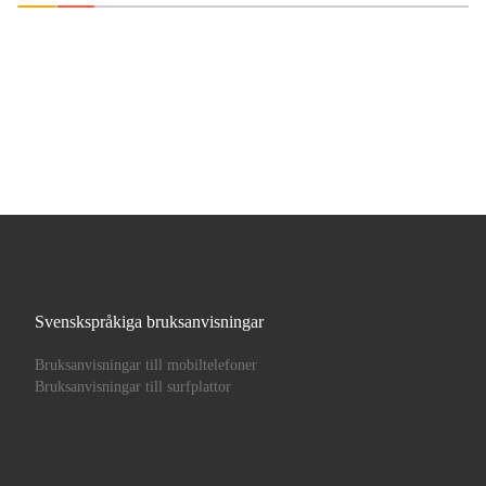
Svenskspråkiga bruksanvisningar
Bruksanvisningar till mobiltelefoner
Bruksanvisningar till surfplattor