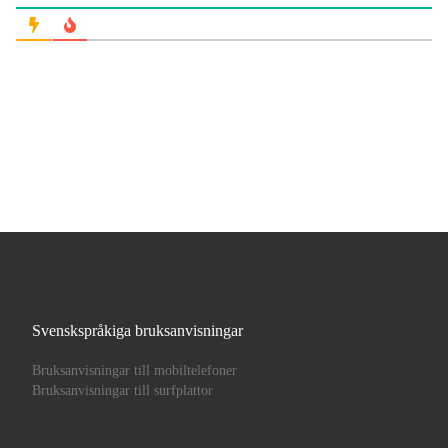
Svenskspråkiga bruksanvisningar
Bruksanvisningar till mobiltelefoner
Bruksanvisningar till surfplattor