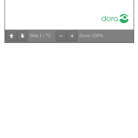
Sida
1
/
72
Zoom
100%