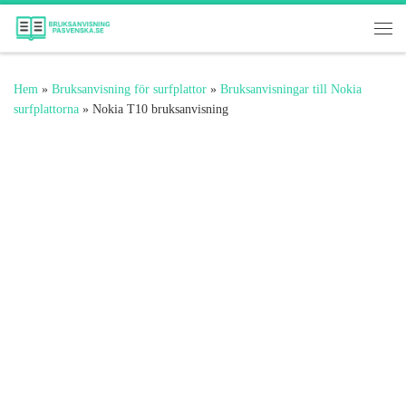
Hoppa till innehåll
Me
Hem
»
Bruksanvisning för surfplattor
»
Bruksanvisningar till Nokia
surfplattorna
»
Nokia T10 bruksanvisning