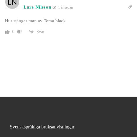
Lars Nilsson
1 år sedan
Hur stänger man av Tema black
Svar
0
Svenskspråkiga bruksanvisningar