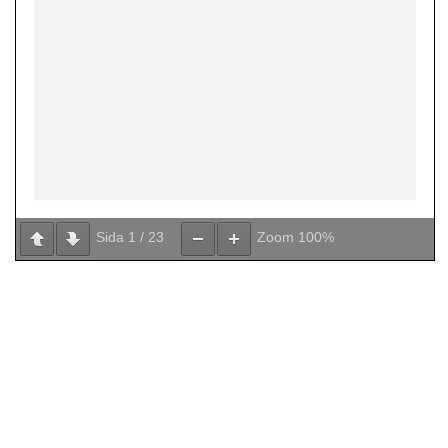
Sida
1
/
23
Zoom
100%