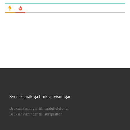
Svenskspråkiga bruksanvisningar
Bruksanvisningar till mobiltelefoner
Bruksanvisningar till surfplattor