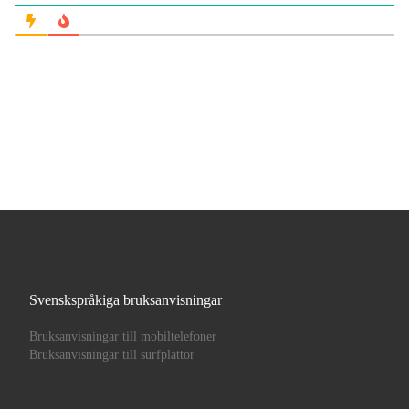
Svenskspråkiga bruksanvisningar
Bruksanvisningar till mobiltelefoner
Bruksanvisningar till surfplattor