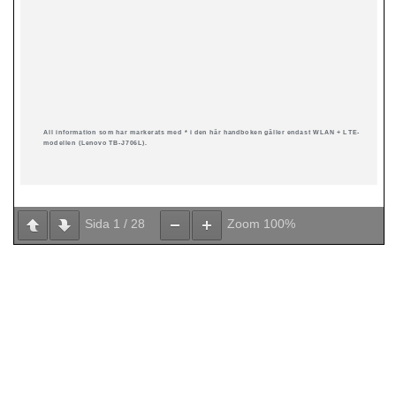
Sida
1
/
28
Zoom
100%