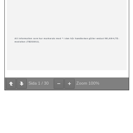
Sida
1
/
30
Zoom
100%