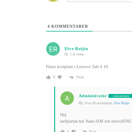
4
KOMMENTARER
Eive Reijto
3 år sedan
Finns kortplats i Lenovo Tab 4 10
Svar
0
Administratör
Administratör
Svar till användaren
Eive Reijto
Hej,
surfplattan har Nano-SIM och microSDXC 
Svar
0