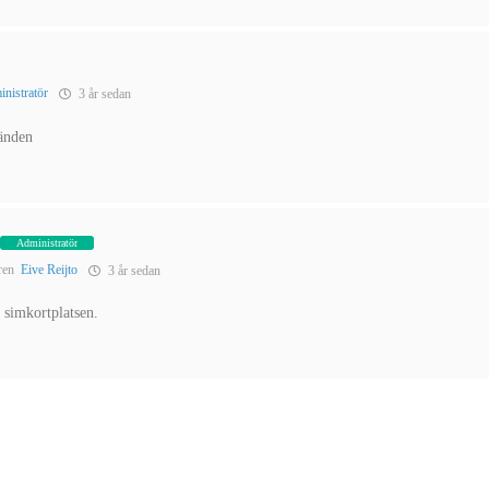
nistratör
3 år sedan
tänden
Administratör
aren
Eive Reijto
3 år sedan
 simkortplatsen.