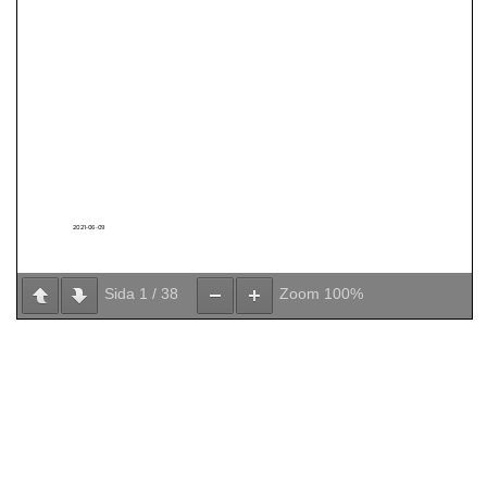
Sida
1
/
38
Zoom
100%