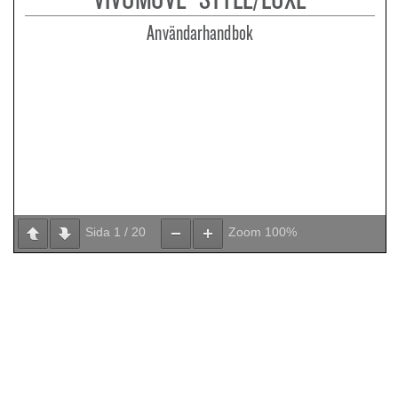
Sida
1
/
20
Zoom
100%