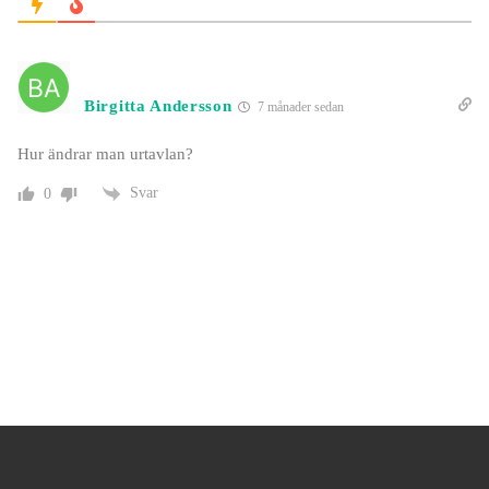
Birgitta Andersson
7 månader sedan
Hur ändrar man urtavlan?
Svar
0