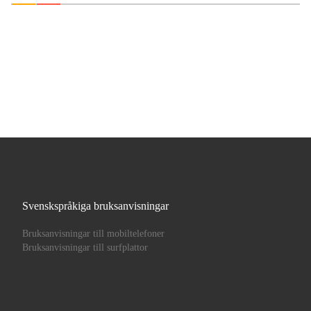
Svenskspråkiga bruksanvisningar
Bruksanvisningar till mobiltelefoner
Bruksanvisningar till surfplattor