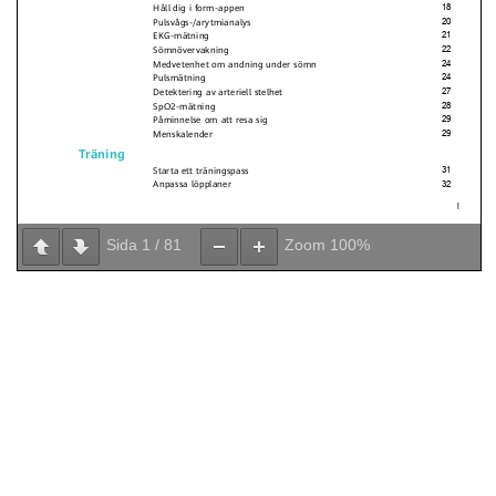
Sida
1
/
81
Zoom
100%