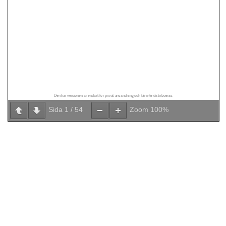
Sida
1
/
54
Zoom
100%