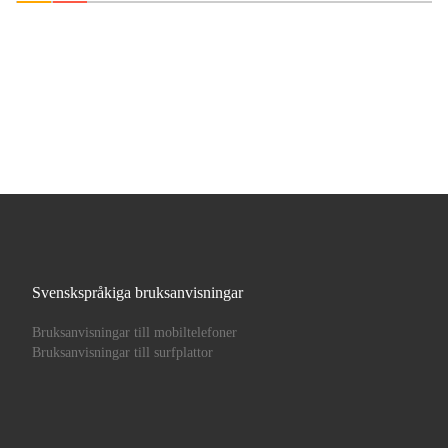
Svenskspråkiga bruksanvisningar
Bruksanvisningar till mobiltelefoner
Bruksanvisningar till surfplattor