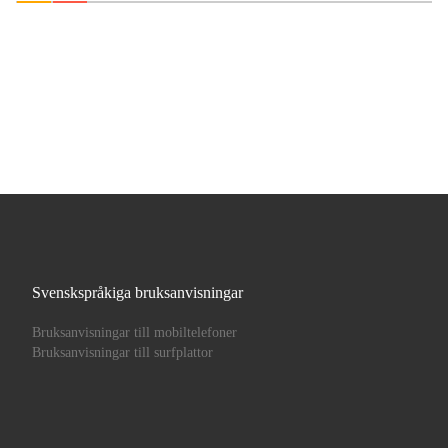
Svenskspråkiga bruksanvisningar
Bruksanvisningar till mobiltelefoner
Bruksanvisningar till surfplattor