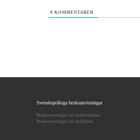
0
KOMMENTARER
Svenskspråkiga bruksanvisningar
Bruksanvisningar till mobiltelefoner
Bruksanvisningar till surfplattor