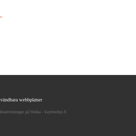
vändbara webbplatser
ksanvisningar på finska - kayttoohje.fi