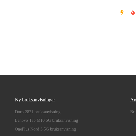
Ny bruksanvisningar
An
Doro 2821 bruksanvisning
Bru
Lenovo Tab M10 5G bruksanvisning
OnePlus Nord 3 5G bruksanvisning