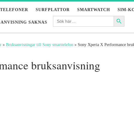
LTELEFONER
SURFPLATTOR
SMARTWATCH
SIM-K
ANVISNING SAKNAS
r
»
Bruksanvisningar till Sony smarttelefon
»
Sony Xperia X Performance bruk
rmance bruksanvisning