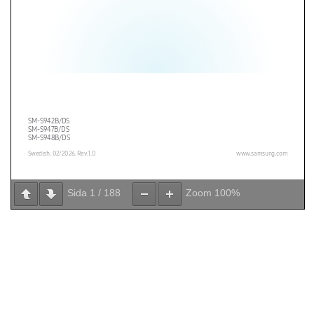
Sida
1
/
188
Zoom
100%