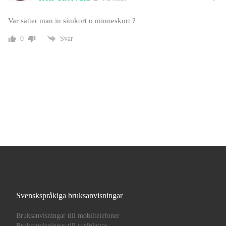
Var sätter man in simkort o minneskort ?
Svar
0
Svenskspråkiga bruksanvisningar
Bruksanvisningar till mobiltelefoner
Bruksanvisningar till surfplattor