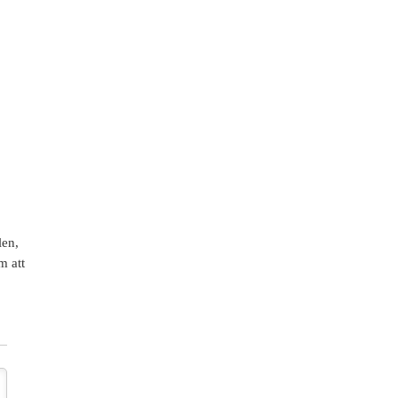
len,
m att