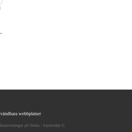
vändbara webbplatser
ksanvisningar på finska - kayttoohje.fi