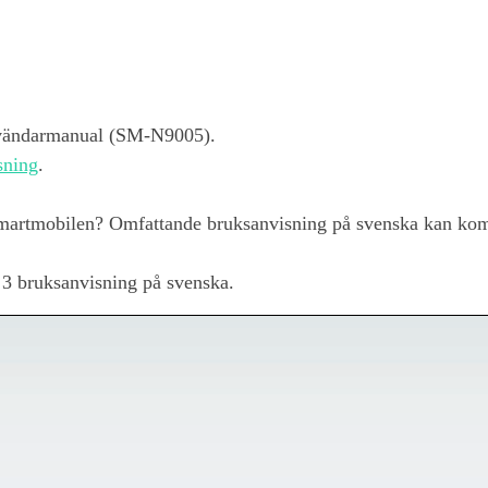
nvändarmanual (SM-N9005).
sning
.
artmobilen? Omfattande bruksanvisning på svenska kan k
 3
bruksanvisning på svenska.