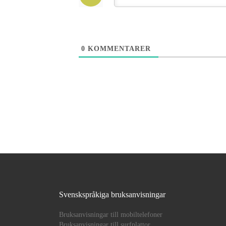
0
KOMMENTARER
Svenskspråkiga bruksanvisningar
Bruksanvisningar till mobiltelefoner
Bruksanvisningar till surfplattor