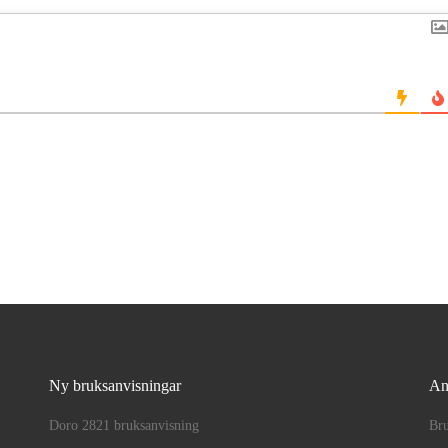
Ny bruksanvisningar
An
Doro 2821 bruksanvisning
Bru