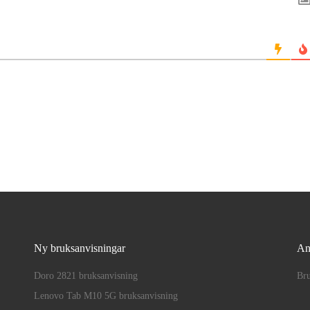
Ny bruksanvisningar
An
Doro 2821 bruksanvisning
Bru
Lenovo Tab M10 5G bruksanvisning