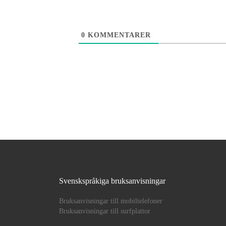
0
KOMMENTARER
Svenskspråkiga bruksanvisningar
Bruksanvisningar till mobiltelefoner
Bruksanvisningar till surfplattor