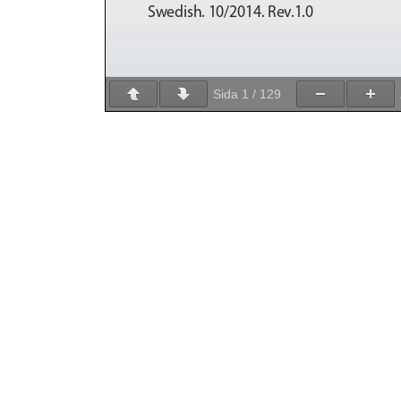
Sida
1
/
129