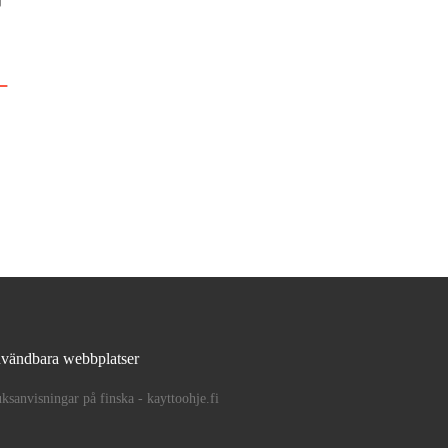
vändbara webbplatser
ksanvisningar på finska - kayttoohje.fi