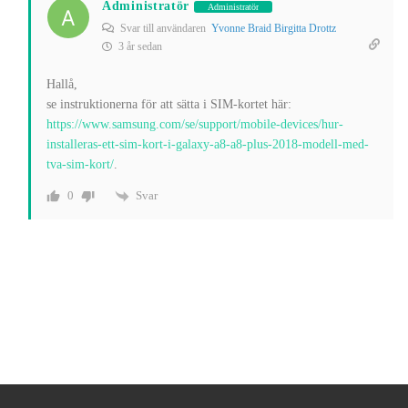
Administratör
Administratör
Svar till användaren
Yvonne Braid Birgitta Drottz
3 år sedan
Hallå,
se instruktionerna för att sätta i SIM-kortet här:
https://www.samsung.com/se/support/mobile-devices/hur-
installeras-ett-sim-kort-i-galaxy-a8-a8-plus-2018-modell-med-
tva-sim-kort/
.
Svar
0