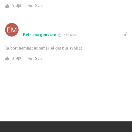
Svar
0
Eric magnusson
2 år sedan
Ta bort hemligt nummer så det blir synligt
Svar
0