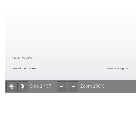
Sida
1
/
97
Zoom
100%