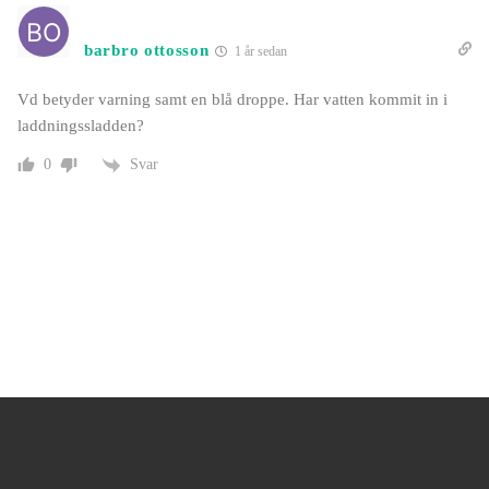
barbro ottosson
1 år sedan
Vd betyder varning samt en blå droppe. Har vatten kommit in i
laddningssladden?
Svar
0