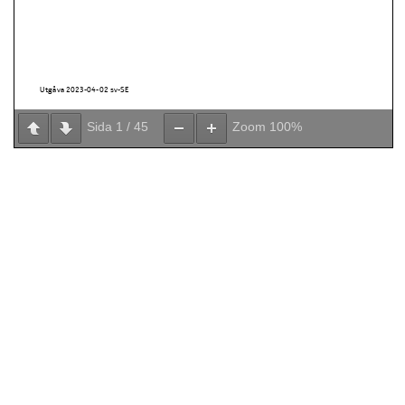
Sida
1
/
45
Zoom
100%