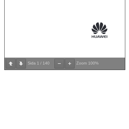
Sida
1
/
140
Zoom
100%