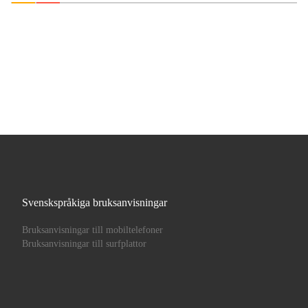
Svenskspråkiga bruksanvisningar
Bruksanvisningar till mobiltelefoner
Bruksanvisningar till surfplattor