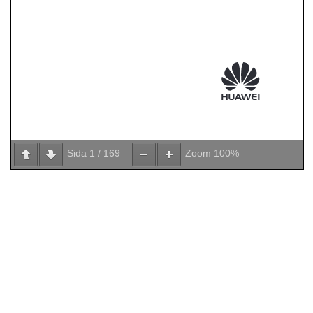
Sida
1
/
169
Zoom
100%