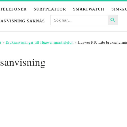
LTELEFONER
SURFPLATTOR
SMARTWATCH
SIM-K
ANVISNING SAKNAS
r
»
Bruksanvisningar till Huawei smarttelefon
»
Huawei P10 Lite bruksanvisni
sanvisning