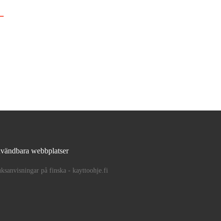
vändbara webbplatser
ksanvisningar på finska - kayttoohje.fi