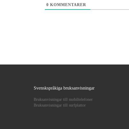
0
KOMMENTARER
Svenskspråkiga bruksanvisningar
Bruksanvisningar till mobiltelefoner
Bruksanvisningar till surfplattor