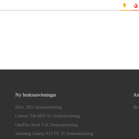
Ny bruksanvisningar
An
Doro 2821 bruksanvisning
Bru
Lenovo Tab M10 5G bruksanvisning
OnePlus Nord 3 5G bruksanvisning
Samsung Galaxy S23 FE 5G bruksanvisning