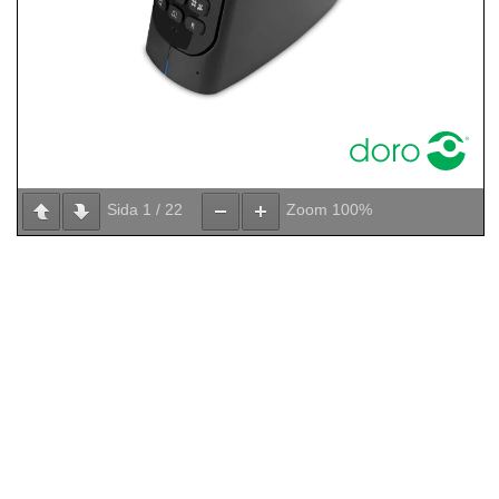
Sida
1
/
22
Zoom
100%