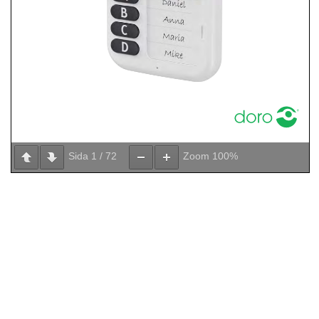
Sida
1
/
72
Zoom
100%