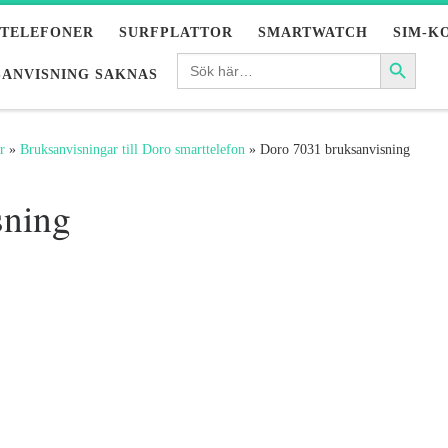
LTELEFONER
SURFPLATTOR
SMARTWATCH
SIM-K
ANVISNING SAKNAS
r
»
Bruksanvisningar till Doro smarttelefon
»
Doro 7031 bruksanvisning
sning