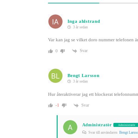
Inga ahlstrand
3 år sedan
Var kan jag se vilket doro nummer telefonen ä
Svar
0
Bengt Larsson
3 år sedan
Hur återaktiverar jag ett blockerat telefonnum
Svar
-1
Administratör
Administratör
Svar till användaren
Bengt Larss