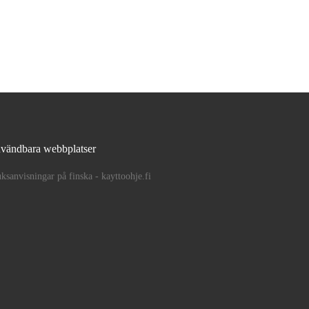
vändbara webbplatser
ksanvisningar på finska - kayttoohje.fi