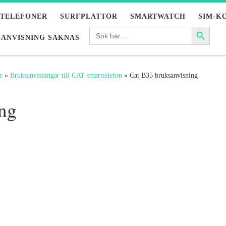
LTELEFONER
SURFPLATTOR
SMARTWATCH
SIM-K
ANVISNING SAKNAS
r
»
Bruksanvisningar till CAT smarttelefon
»
Cat B35 bruksanvisning
ng