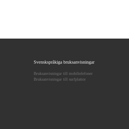
Svenskspråkiga bruksanvisningar
Bruksanvisningar till mobiltelefoner
Bruksanvisningar till surfplattor