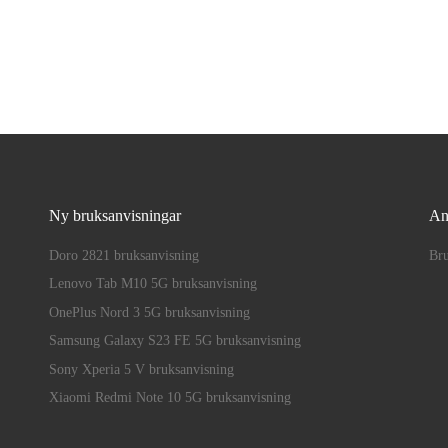
Ny bruksanvisningar
An
Doro 2821 bruksanvisning
Bru
Lenovo Tab M10 5G bruksanvisning
OnePlus Nord 3 5G bruksanvisning
Samsung Galaxy S23 FE 5G bruksanvisning
Sony Xperia 5 V bruksanvisning
Xiaomi Redmi Note 10 5G bruksanvisning