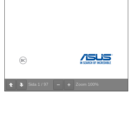
Sida
1
/
97
Zoom
100%