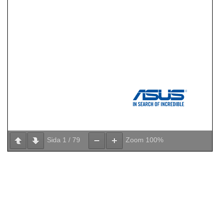
Sida
1
/
79
Zoom
100%