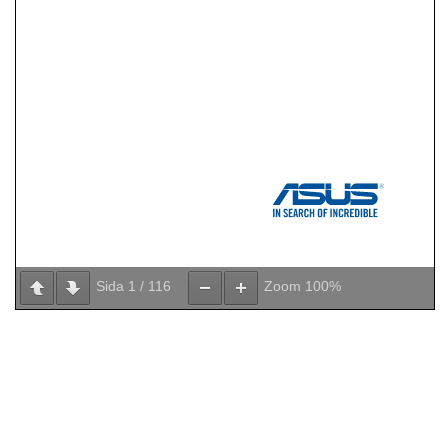
Sida
1
/
116
Zoom
100%