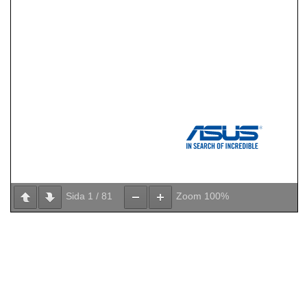
Sida
1
/
81
Zoom
100%